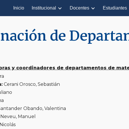
Inicio
Institucional
Docentes
Estudiantes
ip to main content
Skip to navigat
inación de
Departa
ras y coordinadores de departamentos de mate
ra
:
Cerani Orosco, Sebastián
uliano
na
antander Obando, Valentina
Neveu, Manuel
Nicolás