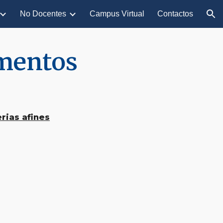
No Docentes
Campus Virtual
Contactos
ion
mentos
rias afines