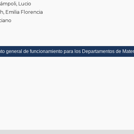
ámpoli, Lucio
h, Emilia Florencia
ciano
o general de funcionamiento para los Departamentos de Mater